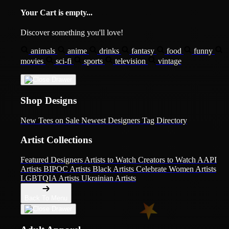
Your Cart is empty...
Discover something you'll love!
animals
anime
drinks
fantasy
food
funny
movies
sci-fi
sports
television
vintage
Shop Designs
New Tees on Sale
Newest Designers
Tag Directory
Artist Collections
Featured Designers
Artists to Watch
Creators to Watch
AAPI
Artists
BIPOC Artists
Black Artists
Celebrate Women Artists
LGBTQIA Artists
Ukrainian Artists
Back To Menu