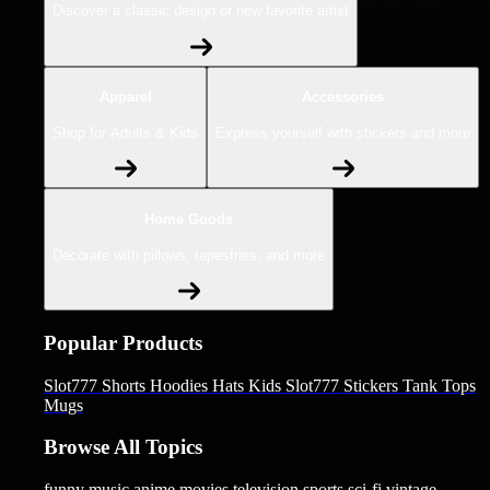
Discover a classic design or new favorite artist
Apparel
Accessories
Shop for Adults & Kids
Express yourself with stickers and more
Home Goods
Decorate with pillows, tapestries, and more
Popular Products
Slot777
Shorts
Hoodies
Hats
Kids Slot777
Stickers
Tank Tops
Mugs
Browse All Topics
funny
music
anime
movies
television
sports
sci-fi
vintage