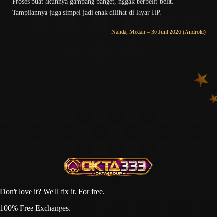
Proses buat akunnya gampang banget, nggak berbelit-belit.
Tampilannya juga simpel jadi enak dilihat di layar HP.
Nanda, Medan – 30 Juni 2026 (Android)
Don't love it? We'll fix it. For free.
100% Free Exchanges.