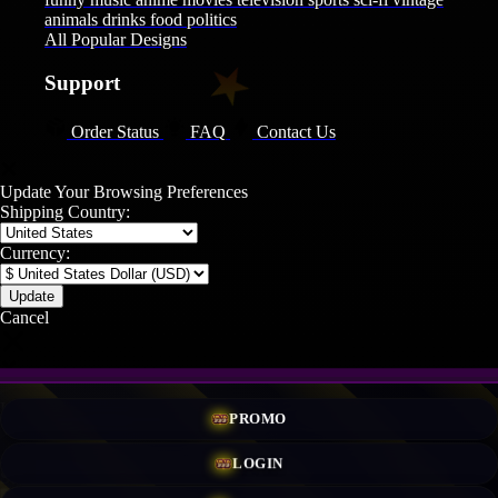
animals
drinks
food
politics
All Popular Designs
Support
Order Status
FAQ
Contact Us
Update Your Browsing Preferences
Shipping Country:
Currency:
Cancel
Katie:
5'10"
160
PROMO
LOGIN
Select your person:
DAFTAR